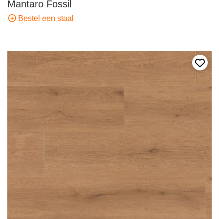
Mantaro Fossil
Bestel een staal
Voeg 