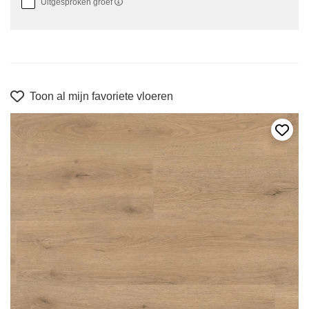
Uitgesproken groef
Toon al mijn favoriete vloeren
Voeg 