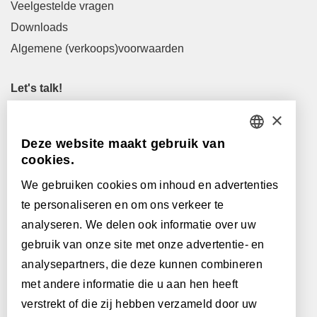
Veelgestelde vragen
Downloads
Algemene (verkoops)voorwaarden
Let's talk!
M
info@lamett.eu
×
T
+32 56 77 45 15
Deze website maakt gebruik van
DUTCH
cookies.
Let's meet!
FRENCH
Onze verkooppunten
We gebruiken cookies om inhoud en advertenties
te personaliseren en om ons verkeer te
ENGLISH
Met de steun van:
analyseren. We delen ook informatie over uw
POLISH
gebruik van onze site met onze advertentie- en
analysepartners, die deze kunnen combineren
GERMAN
met andere informatie die u aan hen heeft
SPANISH
verstrekt of die zij hebben verzameld door uw