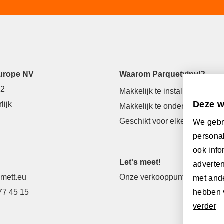
urope NV
Waarom Parquetvinyl?
 2
Makkelijk te installeren
Deze w
lijk
Makkelijk te onderhouden
Geschikt voor elke ruimte
We gebr
personal
ook info
!
Let's meet!
adverten
mett.eu
Onze verkooppunten
met ande
77 45 15
hebben 
verder