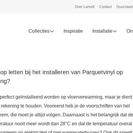
Over Lamett
Contact
Duurzaam
Collecties
Inspiratie
Installatie
On
p letten bij het installeren van Parquetvinyl op
ing?
perfect geïnstalleerd worden op vloerverwarming, maar je dient
rekening te houden. Vooreerst heb je de voorschriften van het
m, die moet je altijd volgen. Daarnaast is het belangrijk dat d
ratuur nooit meer wordt dan 28°C en dat de temperatuur overal 
 systeem op elektriciteit of met warmwaterbuizen? Ook dit speelt