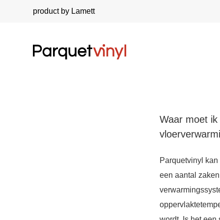
product by Lamett
Waar moet ik o
vloerverwarm
Parquetvinyl kan 
een aantal zaken 
verwarmingssystee
oppervlaktetempe
wordt. Is het een