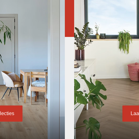
lecties
Laa