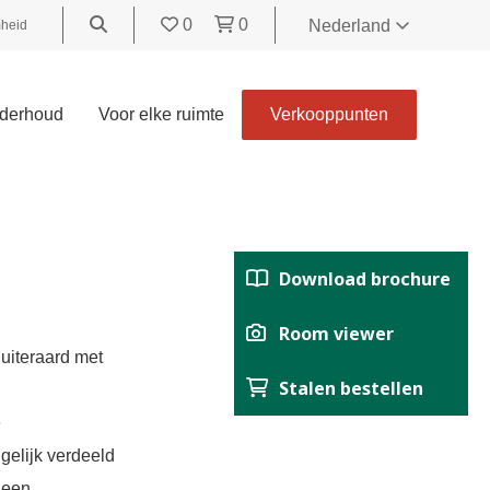
0
0
Nederland
heid
World
United
derhoud
Voor elke ruimte
Verkooppunten
Kingdom
Polski
België
Belgique
Nederland
Download brochure
Français
Deutsch
Room viewer
Español
 uiteraard met
Stalen bestellen
Italiano
Svenska
e
Suomi
gelijk verdeeld
Čeština
 een