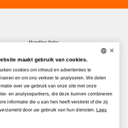
Handige links
×
Onze verkooppunten
ebsite maakt gebruik van cookies.
Veelgestelde vragen
DUTCH
Downloads
uiken cookies om inhoud en advertenties te
FRENCH
Algemene (verkoops)voorwaarden
iseren en om ons verkeer te analyseren. We delen
ENGLISH
rmatie over uw gebruik van onze site met onze
Met de steun van:
tie- en analysepartners, die deze kunnen combineren
POLISH
re informatie die u aan hen heeft verstrekt of die zij
GERMAN
verzameld door uw gebruik van hun diensten.
Lees
SPANISH