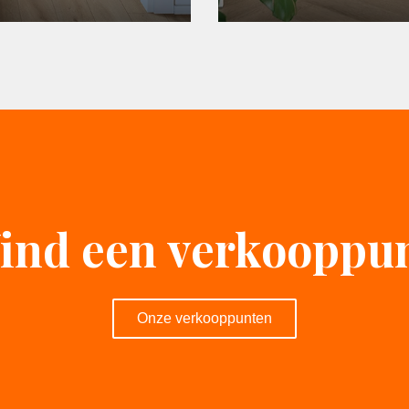
ind een verkooppu
Onze verkooppunten