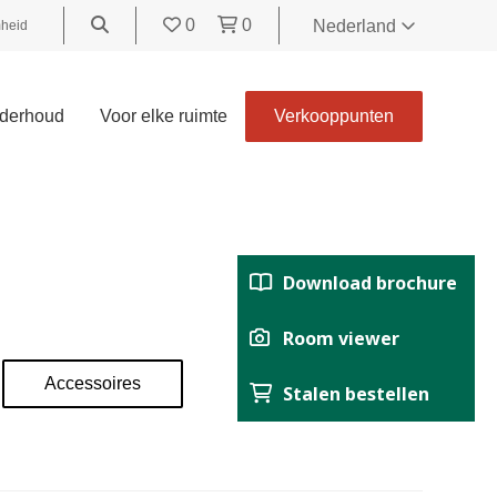
0
0
Nederland
heid
World
United
derhoud
Voor elke ruimte
Verkooppunten
Kingdom
Polski
België
Belgique
Nederland
Download brochure
Français
Deutsch
Room viewer
Español
Accessoires
Stalen bestellen
Italiano
Svenska
Suomi
Čeština