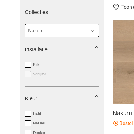
Toon a
filter
Collecties
Installatie
Klik
Verlijmd
Kleur
Nakuru 
Licht
Bestel 
Naturel
Donker