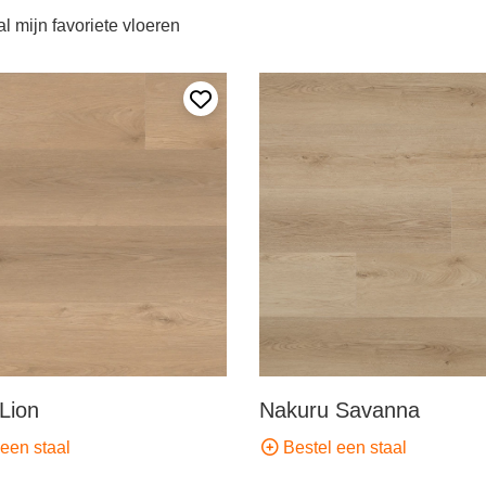
l mijn favoriete vloeren
Voeg toe aan mijn favorieten
Lion
Nakuru Savanna
een staal
Bestel een staal