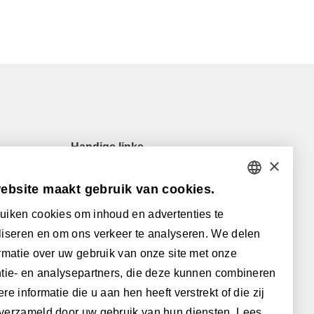
Handige links
×
Onze verkooppunten
ebsite maakt gebruik van cookies.
Veelgestelde vragen
DUTCH
Downloads
uiken cookies om inhoud en advertenties te
FRENCH
Algemene (verkoops)voorwaarden
iseren en om ons verkeer te analyseren. We delen
ENGLISH
rmatie over uw gebruik van onze site met onze
Met de steun van:
tie- en analysepartners, die deze kunnen combineren
POLISH
re informatie die u aan hen heeft verstrekt of die zij
GERMAN
verzameld door uw gebruik van hun diensten.
Lees