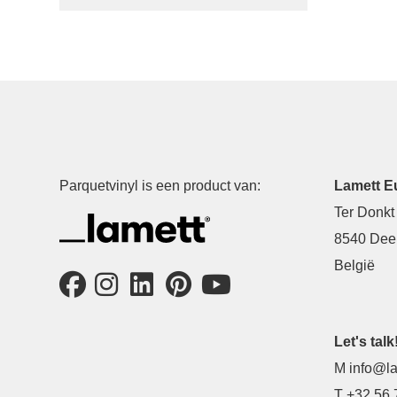
Parquetvinyl is een product van:
Lamett E
Ter Donkt
8540 Deer
België
Let's talk
M
info@la
T
+32 56 