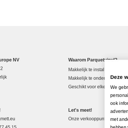
urope NV
Waarom Parquetvinyl?
 2
Makkelijk te installeren
Deze w
lijk
Makkelijk te onderhouden
Geschikt voor elke ruimte
We gebr
personal
ook info
!
Let's meet!
adverten
mett.eu
Onze verkooppunten
met ande
77 45 15
hebben 