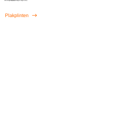
Plakplinten
screenreader.iframe link