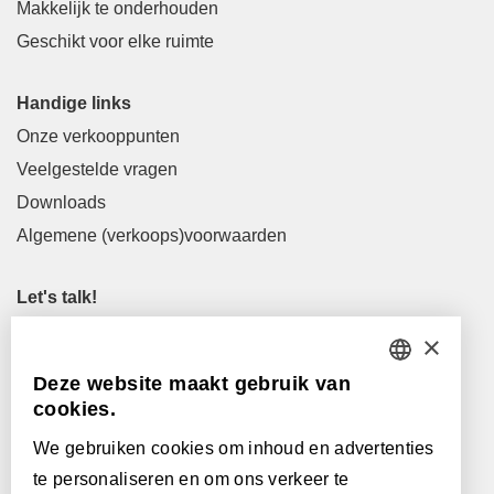
Makkelijk te onderhouden
Geschikt voor elke ruimte
Handige links
Onze verkooppunten
Veelgestelde vragen
Downloads
Algemene (verkoops)voorwaarden
Let's talk!
M
info@lamett.eu
×
T
+32 56 77 45 15
Deze website maakt gebruik van
DUTCH
cookies.
Let's meet!
FRENCH
Onze verkooppunten
We gebruiken cookies om inhoud en advertenties
te personaliseren en om ons verkeer te
ENGLISH