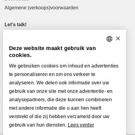
Algemene (verkoops)voorwaarden
Let's talk!
M
info@lamett.eu
×
T
+32 56 77 45 15
Deze website maakt gebruik van
DUTCH
cookies.
Let's meet!
FRENCH
Onze verkooppunten
We gebruiken cookies om inhoud en advertenties
te personaliseren en om ons verkeer te
ENGLISH
Met de steun van:
analyseren. We delen ook informatie over uw
POLISH
gebruik van onze site met onze advertentie- en
analysepartners, die deze kunnen combineren
GERMAN
met andere informatie die u aan hen heeft
SPANISH
verstrekt of die zij hebben verzameld door uw
gebruik van hun diensten.
Lees verder
ITALIAN