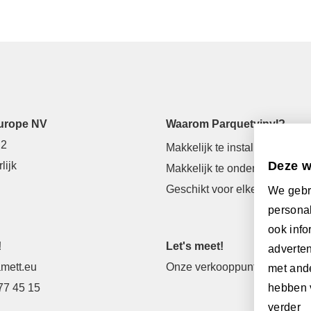
urope NV
Waarom Parquetvinyl?
 2
Makkelijk te installeren
Deze w
lijk
Makkelijk te onderhouden
Geschikt voor elke ruimte
We gebr
personal
ook info
!
Let's meet!
adverten
mett.eu
Onze verkooppunten
met ande
77 45 15
hebben 
verder