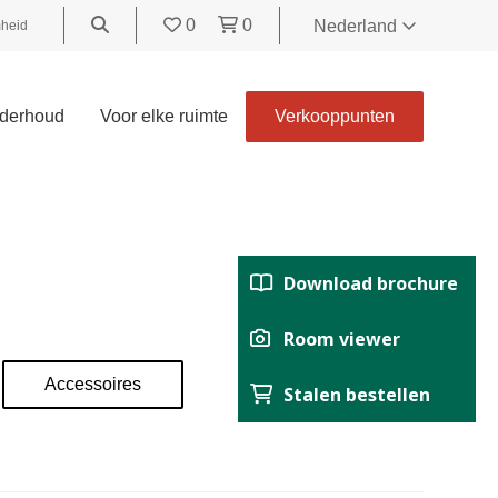
0
0
Nederland
heid
World
United
derhoud
Voor elke ruimte
Verkooppunten
Kingdom
Polski
België
Belgique
Nederland
Download brochure
Français
Deutsch
Room viewer
Español
Accessoires
Stalen bestellen
Italiano
Svenska
Suomi
Čeština