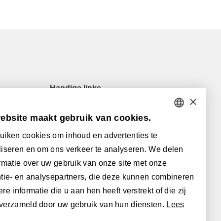
Handige links
×
Onze verkooppunten
ebsite maakt gebruik van cookies.
Veelgestelde vragen
DUTCH
Downloads
uiken cookies om inhoud en advertenties te
FRENCH
Algemene (verkoops)voorwaarden
iseren en om ons verkeer te analyseren. We delen
ENGLISH
rmatie over uw gebruik van onze site met onze
Met de steun van:
tie- en analysepartners, die deze kunnen combineren
POLISH
re informatie die u aan hen heeft verstrekt of die zij
GERMAN
verzameld door uw gebruik van hun diensten.
Lees