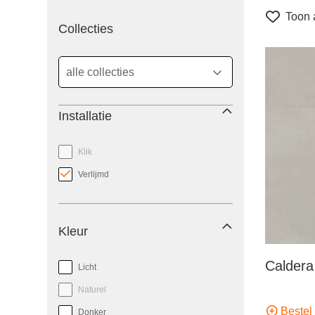
Toon a
filter
Collecties
Installatie
Klik
Verlijmd
Kleur
Caldera
Licht
Naturel
Bestel 
Donker