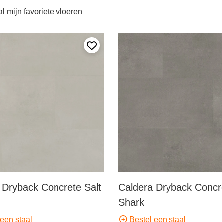
l mijn favoriete vloeren
Voeg toe aan mijn favorieten
 Dryback Concrete Salt
Caldera Dryback Concr
Shark
een staal
Bestel een staal